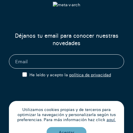
Déjanos tu email para conocer nuestras
novedades
He leído y acepto la
política de privacidad
metavarch@metavarch.io
Utilizamos cookies propias y de terceros para
+34 653 50 23 88
optimizar la navegación y personalizarla según tus
preferencias. Para más información haz click
aquí.
Aceptar